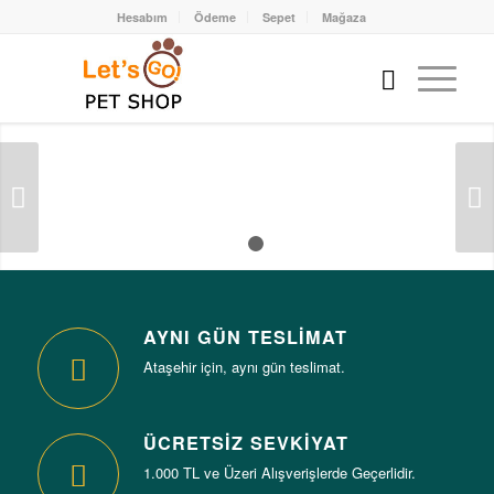
Hesabım
Ödeme
Sepet
Mağaza
Sonraki
1
2
AYNI GÜN TESLIMAT
Ataşehir için, aynı gün teslimat.
ÜCRETSİZ SEVKİYAT
1.000 TL ve Üzeri Alışverişlerde Geçerlidir.