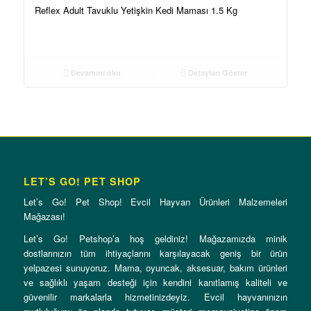
Reflex Adult Tavuklu Yetişkin Kedi Maması 1.5 Kg
Devamını oku
Detayları Göster
LET’S GO! PET SHOP
Let’s Go! Pet Shop! Evcil Hayvan Ürünleri Malzemeleri
Mağazası!
Let’s Go! Petshop’a hoş geldiniz! Mağazamızda minik
dostlarınızın tüm ihtiyaçlarını karşılayacak geniş bir ürün
yelpazesi sunuyoruz. Mama, oyuncak, aksesuar, bakım ürünleri
ve sağlıklı yaşam desteği için kendini kanıtlamış kaliteli ve
güvenilir markalarla hizmetinizdeyiz. Evcil hayvanınızın