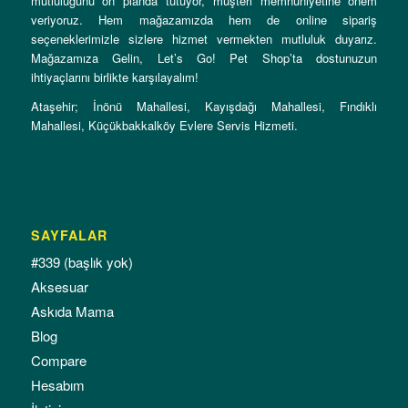
mutluluğunu ön planda tutuyor, müşteri memnuniyetine önem
veriyoruz. Hem mağazamızda hem de online sipariş
seçeneklerimizle sizlere hizmet vermekten mutluluk duyarız.
Mağazamıza Gelin, Let’s Go! Pet Shop’ta dostunuzun
ihtiyaçlarını birlikte karşılayalım!
Ataşehir; İnönü Mahallesi, Kayışdağı Mahallesi, Fındıklı
Mahallesi, Küçükbakkalköy Evlere Servis Hizmeti.
SAYFALAR
#339 (başlık yok)
Aksesuar
Askıda Mama
Blog
Compare
Hesabım