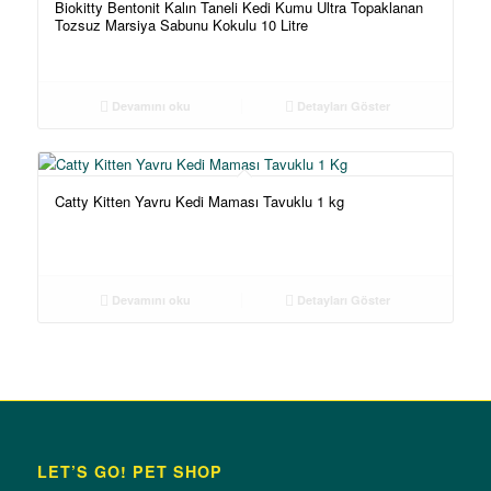
Biokitty Bentonit Kalın Taneli Kedi Kumu Ultra Topaklanan
Tozsuz Marsiya Sabunu Kokulu 10 Litre
Devamını oku
Detayları Göster
Catty Kitten Yavru Kedi Maması Tavuklu 1 kg
Devamını oku
Detayları Göster
LET’S GO! PET SHOP