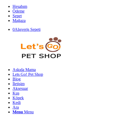
Hesabım
Ödeme
Sepet
Mağaza
0
Alışveriş Sepeti
Askıda Mama
Lets Go! Pet Shop
Blog
İletişim
Aksesuar
Kuş
Köpek
Kedi
Ara
Menu
Menu