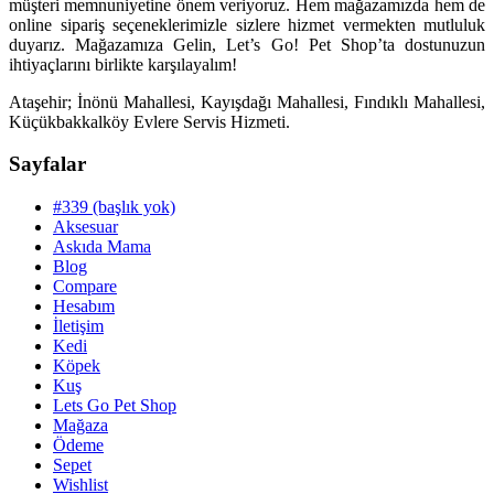
müşteri memnuniyetine önem veriyoruz. Hem mağazamızda hem de
online sipariş seçeneklerimizle sizlere hizmet vermekten mutluluk
duyarız. Mağazamıza Gelin, Let’s Go! Pet Shop’ta dostunuzun
ihtiyaçlarını birlikte karşılayalım!
Ataşehir; İnönü Mahallesi, Kayışdağı Mahallesi, Fındıklı Mahallesi,
Küçükbakkalköy Evlere Servis Hizmeti.
Sayfalar
#339 (başlık yok)
Aksesuar
Askıda Mama
Blog
Compare
Hesabım
İletişim
Kedi
Köpek
Kuş
Lets Go Pet Shop
Mağaza
Ödeme
Sepet
Wishlist