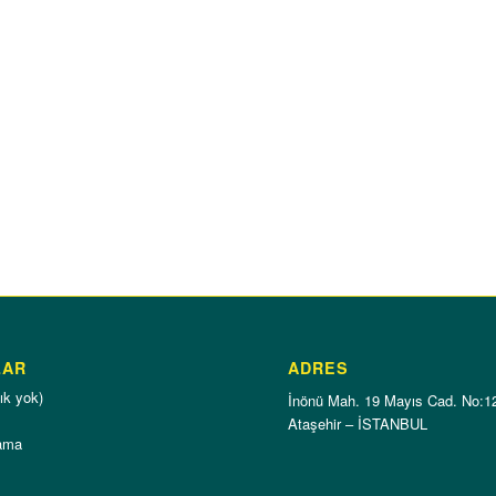
LAR
ADRES
ık yok)
İnönü Mah. 19 Mayıs Cad. No:1
Ataşehir – İSTANBUL
ama