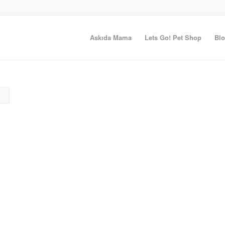
Askıda Mama
Lets Go! Pet Shop
Bl