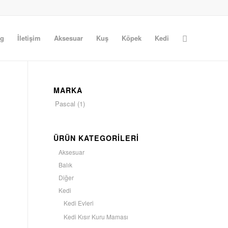
og
İletişim
Aksesuar
Kuş
Köpek
Kedi
MARKA
Pascal
(1)
ÜRÜN KATEGORILERI
Aksesuar
Balık
Diğer
Kedi
Kedi Evleri
Kedi Kısır Kuru Maması