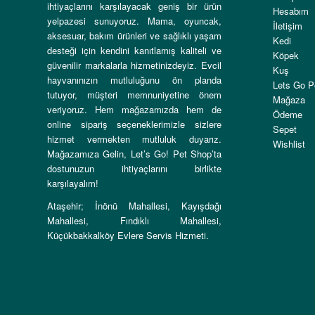
ihtiyaçlarını karşılayacak geniş bir ürün
Hesabım
yelpazesi sunuyoruz. Mama, oyuncak,
İletişim
aksesuar, bakım ürünleri ve sağlıklı yaşam
Kedi
desteği için kendini kanıtlamış kaliteli ve
Köpek
güvenilir markalarla hizmetinizdeyiz. Evcil
Kuş
hayvanınızın mutluluğunu ön planda
Lets Go P
tutuyor, müşteri memnuniyetine önem
Mağaza
veriyoruz. Hem mağazamızda hem de
Ödeme
online sipariş seçeneklerimizle sizlere
Sepet
hizmet vermekten mutluluk duyarız.
Wishlist
Mağazamıza Gelin, Let’s Go! Pet Shop’ta
dostunuzun ihtiyaçlarını birlikte
karşılayalım!
Ataşehir; İnönü Mahallesi, Kayışdağı
Mahallesi, Fındıklı Mahallesi,
Küçükbakkalköy Evlere Servis Hizmeti.