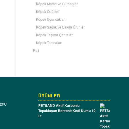
Köpek Mama ve Su Kapları
Köpek Ödülleri
Köpek Oyuncakları
Köpek Sağlık ve Bakım Ürünleri
Köpek Taşıma Çantaları
Köpek Tasmaları
Kuş
ÜRÜNLER
23/C
PETSAND Aktif Karbonlu
Topaklaşan Bentonit Kedi Kumu 10
Lt