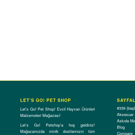
LET’S GO! PET SHOP
SAYFA
#339 (başl
Let’s Go! Pet Shop! Evcil Hayvan Ürünleri
Aksesuar
Malzemeleri Mağazası!
Askıda M
Let’s Go! Petshop’a hoş geldiniz!
Blog
Mağazamızda minik dostlarınızın tüm
Compare